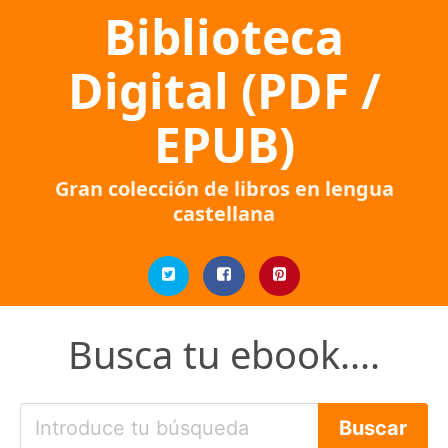
Biblioteca
Digital (PDF /
EPUB)
Gran colección de libros en lengua
castellana
Busca tu ebook....