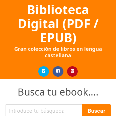
Biblioteca
Digital (PDF /
EPUB)
Gran colección de libros en lengua
castellana
Busca tu ebook....