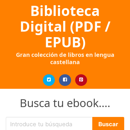
Biblioteca
Digital (PDF /
EPUB)
Gran colección de libros en lengua
castellana
Busca tu ebook....