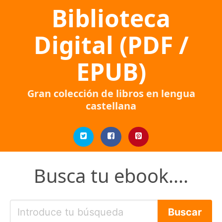
Biblioteca
Digital (PDF /
EPUB)
Gran colección de libros en lengua
castellana
Busca tu ebook....