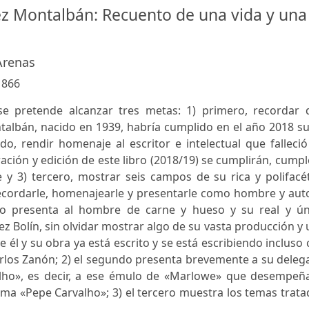
 Montalbán: Recuento de una vida y una
Arenas
:
866
e pretende alcanzar tres metas: 1) primero, recordar 
lbán, nacido en 1939, habría cumplido en el año 2018 su
do, rendir homenaje al escritor e intelectual que falleci
ración y edición de este libro (2018/19) se cumplirán, cumpl
y 3) tercero, mostrar seis campos de su rica y polifacét
s recordarle, homenajearle y presentarle como hombre y aut
ito presenta al hombre de carne y hueso y su real y ún
 Bolín, sin olvidar mostrar algo de su vasta producción y
 él y su obra ya está escrito y se está escribiendo incluso
Carlos Zanón; 2) el segundo presenta brevemente a su dele
rvalho», es decir, a ese émulo de «Marlowe» que desempeñ
lama «Pepe Carvalho»; 3) el tercero muestra los temas trat