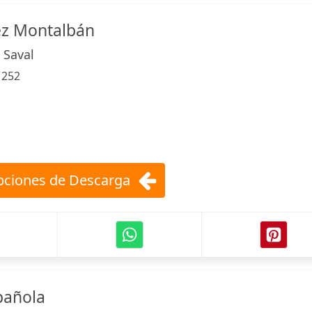
z Montalbán
 Saval
:
252
ciones de Descarga
pañola