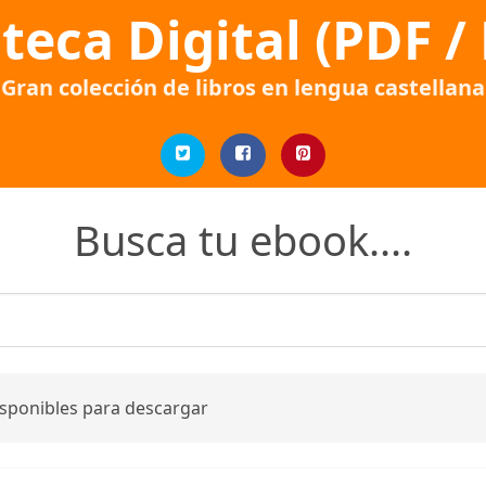
oteca Digital (PDF /
Gran colección de libros en lengua castellana
Busca tu ebook....
isponibles para descargar