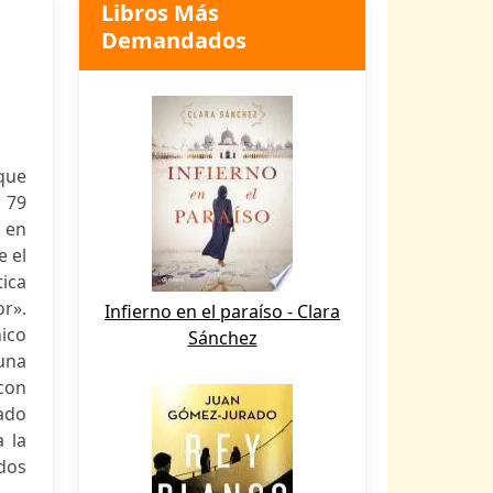
Libros Más
Demandados
que
 79
ó en
e el
ica
or».
Infierno en el paraíso - Clara
ico
Sánchez
 una
 con
gado
a la
ados