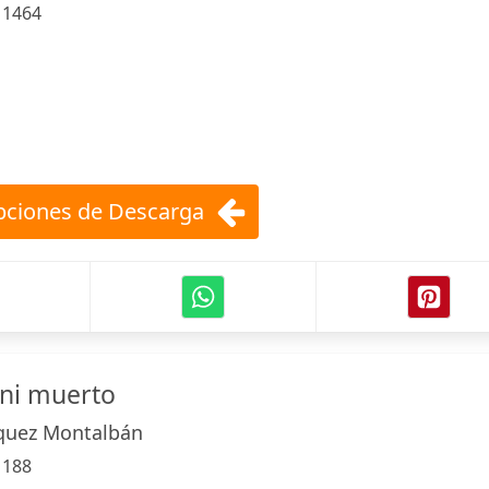
:
1464
ciones de Descarga
 ni muerto
quez Montalbán
:
188