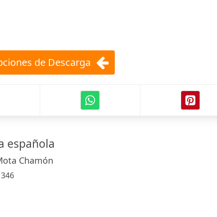
ciones de Descarga
a española
 Mota Chamón
:
346