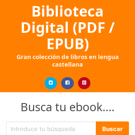
Biblioteca
Digital (PDF /
EPUB)
Gran colección de libros en lengua
castellana
Busca tu ebook....