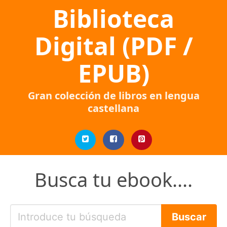
Biblioteca
Digital (PDF /
EPUB)
Gran colección de libros en lengua
castellana
Busca tu ebook....