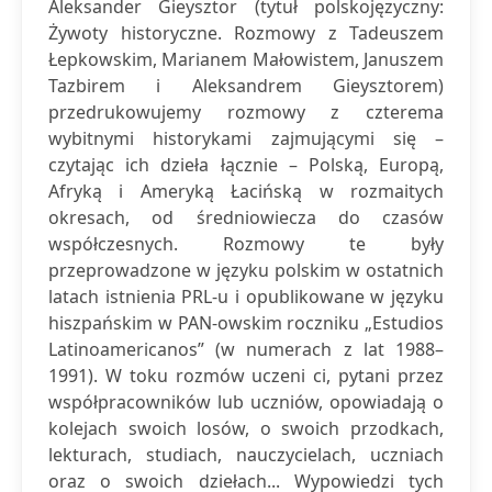
Aleksander Gieysztor (tytuł polskojęzyczny:
Żywoty historyczne. Rozmowy z Tadeuszem
Łepkowskim, Marianem Małowistem, Januszem
Tazbirem i Aleksandrem Gieysztorem)
przedrukowujemy rozmowy z czterema
wybitnymi historykami zajmującymi się –
czytając ich dzieła łącznie – Polską, Europą,
Afryką i Ameryką Łacińską w rozmaitych
okresach, od średniowiecza do czasów
współczesnych. Rozmowy te były
przeprowadzone w języku polskim w ostatnich
latach istnienia PRL-u i opublikowane w języku
hiszpańskim w PAN-owskim roczniku „Estudios
Latinoamericanos” (w numerach z lat 1988–
1991). W toku rozmów uczeni ci, pytani przez
współpracowników lub uczniów, opowiadają o
kolejach swoich losów, o swoich przodkach,
lekturach, studiach, nauczycielach, uczniach
oraz o swoich dziełach... Wypowiedzi tych