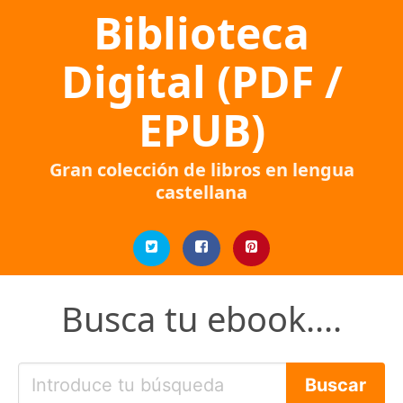
Biblioteca
Digital (PDF /
EPUB)
Gran colección de libros en lengua
castellana
Busca tu ebook....