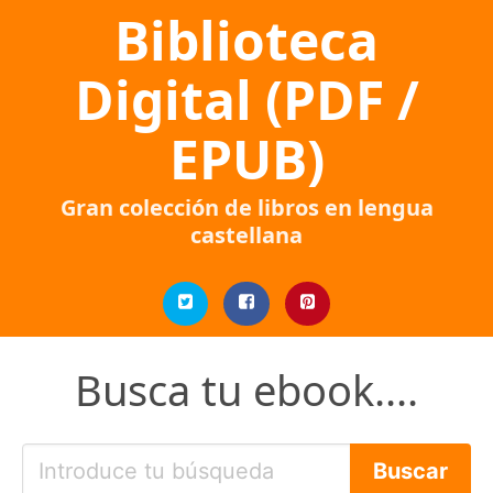
Biblioteca
Digital (PDF /
EPUB)
Gran colección de libros en lengua
castellana
Busca tu ebook....