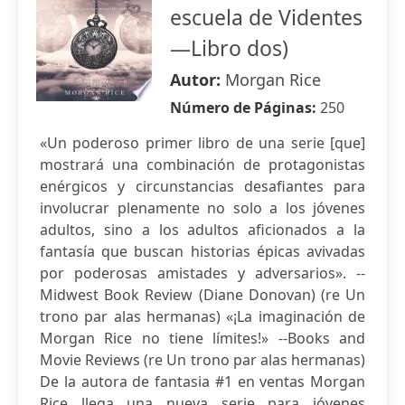
escuela de Videntes
—Libro dos)
Autor:
Morgan Rice
Número de Páginas:
250
«Un poderoso primer libro de una serie [que]
mostrará una combinación de protagonistas
enérgicos y circunstancias desafiantes para
involucrar plenamente no solo a los jóvenes
adultos, sino a los adultos aficionados a la
fantasía que buscan historias épicas avivadas
por poderosas amistades y adversarios». --
Midwest Book Review (Diane Donovan) (re Un
trono par alas hermanas) «¡La imaginación de
Morgan Rice no tiene límites!» --Books and
Movie Reviews (re Un trono par alas hermanas)
De la autora de fantasia #1 en ventas Morgan
Rice llega una nueva serie para jóvenes