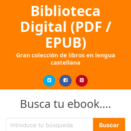
Biblioteca
Digital (PDF /
EPUB)
Gran colección de libros en lengua
castellana
Busca tu ebook....