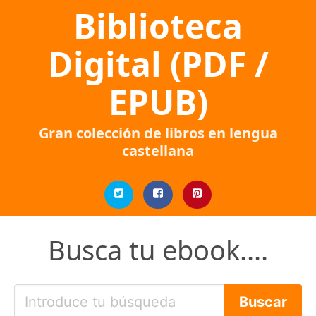
Biblioteca
Digital (PDF /
EPUB)
Gran colección de libros en lengua
castellana
Busca tu ebook....