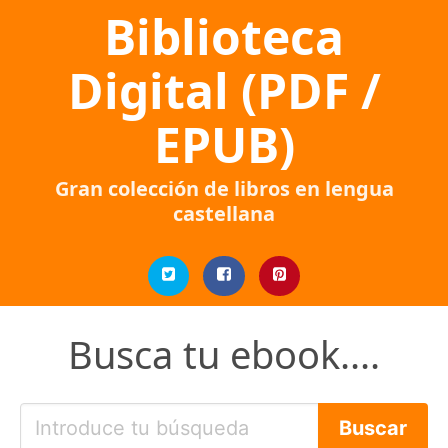
Biblioteca
Digital (PDF /
EPUB)
Gran colección de libros en lengua
castellana
Busca tu ebook....