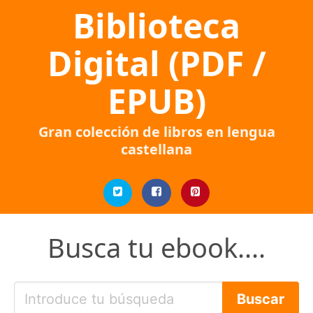
Biblioteca
Digital (PDF /
EPUB)
Gran colección de libros en lengua
castellana
Busca tu ebook....