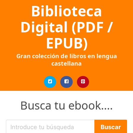
Biblioteca
Digital (PDF /
EPUB)
Gran colección de libros en lengua
castellana
Busca tu ebook....