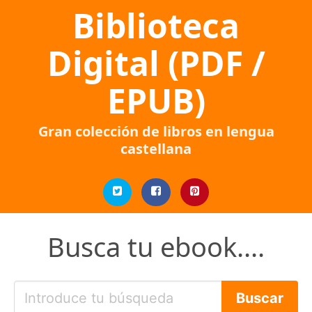
Biblioteca
Digital (PDF /
EPUB)
Gran colección de libros en lengua
castellana
Busca tu ebook....