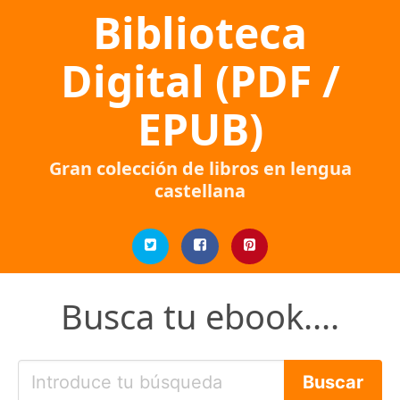
Biblioteca
Digital (PDF /
EPUB)
Gran colección de libros en lengua
castellana
Busca tu ebook....