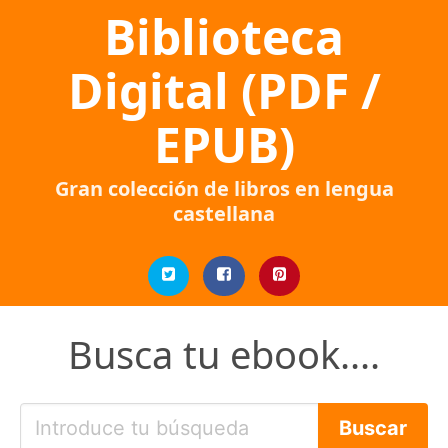
Biblioteca
Digital (PDF /
EPUB)
Gran colección de libros en lengua
castellana
Busca tu ebook....