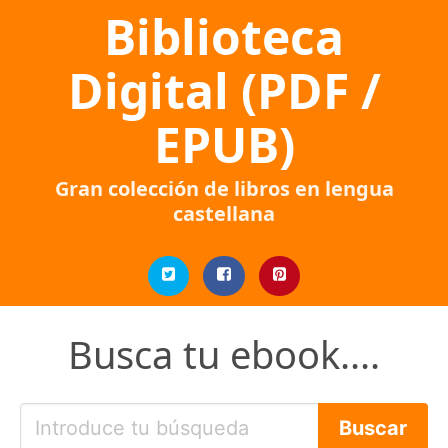
Biblioteca
Digital (PDF /
EPUB)
Gran colección de libros en lengua
castellana
Busca tu ebook....