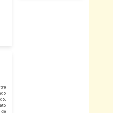
tra
ando
do.
ato
a de