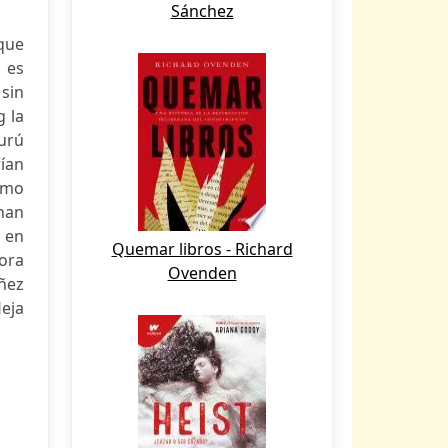
Sánchez
 que
a es
 sin
g la
gurú
rían
como
han
á en
Quemar libros - Richard
tora
Ovenden
iñez
leja