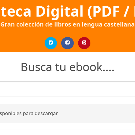
oteca Digital (PDF /
Gran colección de libros en lengua castellana
Busca tu ebook....
isponibles para descargar