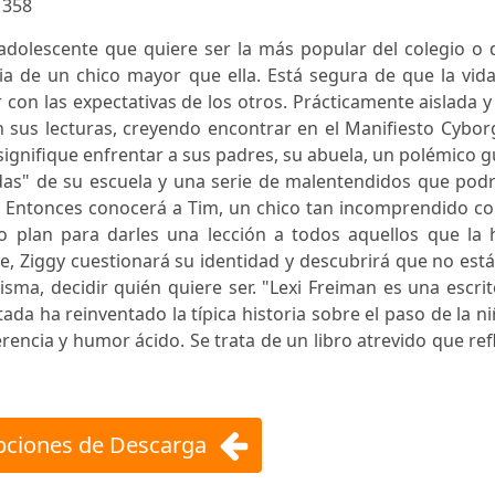
:
358
a adolescente que quiere ser la más popular del colegio o
ia de un chico mayor que ella. Está segura de que la vid
con las expectativas de los otros. Prácticamente aislada y
n sus lecturas, creyendo encontrar en el Manifiesto Cybor
ignifique enfrentar a sus padres, su abuela, un polémico 
ndas" de su escuela y una serie de malentendidos que pod
as. Entonces conocerá a Tim, un chico tan incomprendido 
o plan para darles una lección a todos aquellos que la 
, Ziggy cuestionará su identidad y descubrirá que no est
misma, decidir quién quiere ser. "Lexi Freiman es una escri
ptada ha reinventado la típica historia sobre el paso de la n
rencia y humor ácido. Se trata de un libro atrevido que ref
ciones de Descarga