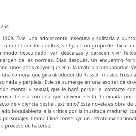
:
254
e 1969. Evie, una adolescente insegura y solitaria a punt
erto mundo de los adultos, se fija en un grupo de chicas e
n modo descuidado, van descalzas y parecen vivir felice
margen de las normas. Días después, un encuentro fortu
nne, unos años mayor que ella? la invite a acompañarlas. V
e una comuna que gira alrededor de Russell, músico frustr
Fascinada y perpleja, Evie se sumerge en una espiral de dr
ción mental y sexual, que le hará perder el contacto con
a deriva de esa comuna que deviene secta dominada por 
to de violencia bestial, extremo? Esta novela es obra de
ado boquiabierta a la crítica por la inusitada madurez co
us personajes. Emma Cline construye un retrato excepciona
so proceso de hacerse...