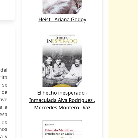
Heist - Ariana Godoy
 del
rita
 se
 de
El hecho inesperado -
tive
Inmaculada Alva Rodríguez ,
e la
Mercedes Montero Díaz
resa
s de
nos
a y