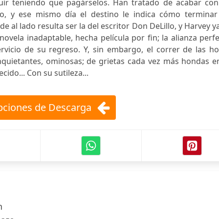
guir teniendo que pagárselos. Han tratado de acabar con
o, y ese mismo día el destino le indica cómo terminar
de al lado resulta ser la del escritor Don DeLillo, y Harvey y
ovela inadaptable, hecha película por fin; la alianza perf
rvicio de su regreso. Y, sin embargo, el correr de las h
nquietantes, ominosas; de grietas cada vez más hondas en
ido... Con su sutileza...
ciones de Descarga
n