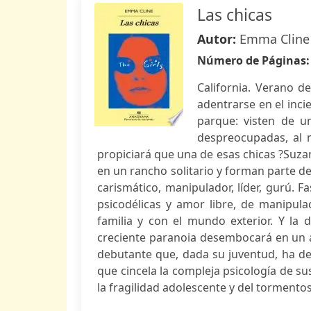
Las chicas
Autor:
Emma Cline
Número de Páginas
California. Verano d
adentrarse en el inci
parque: visten de u
despreocupadas, al 
propiciará que una de esas chicas ?Suza
en un rancho solitario y forman parte d
carismático, manipulador, líder, gurú. 
psicodélicas y amor libre, de manipula
familia y con el mundo exterior. Y l
creciente paranoia desembocará en un ac
debutante que, dada su juventud, ha dej
que cincela la compleja psicología de s
la fragilidad adolescente y del tormento