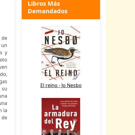
Libros Más
Demandados
o de
n un
s y
ito
iven
ado,
ogas
El reino - Jo Nesbo
 su
una
 una
n la
l de