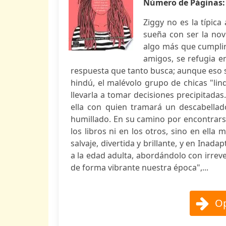
Número de Páginas
Ziggy no es la típic
sueña con ser la nov
algo más que cumplir 
amigos, se refugia e
respuesta que tanto busca; aunque eso s
hindú, el malévolo grupo de chicas "li
llevarla a tomar decisiones precipitad
ella con quien tramará un descabellad
humillado. En su camino por encontrarse
los libros ni en los otros, sino en ella 
salvaje, divertida y brillante, y en Inada
a la edad adulta, abordándolo con irreve
de forma vibrante nuestra época",...
Op