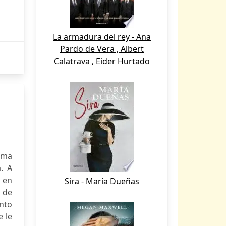
La armadura del rey - Ana
Pardo de Vera , Albert
Calatrava , Eider Hurtado
Emma
. A
 en
Sira - María Dueñas
 de
nto
e le