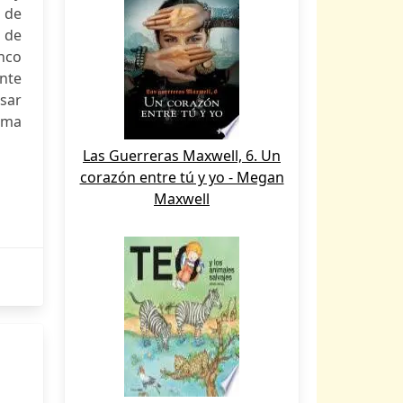
 de
 de
inco
ante
nsar
orma
Las Guerreras Maxwell, 6. Un
corazón entre tú y yo - Megan
Maxwell