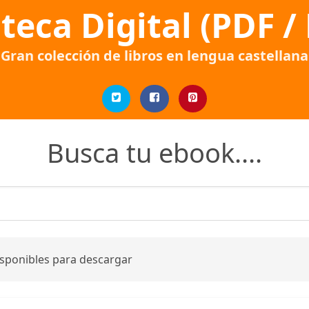
oteca Digital (PDF /
Gran colección de libros en lengua castellana
Busca tu ebook....
isponibles para descargar