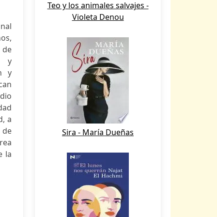
Teo y los animales salvajes -
Violeta Denou
onal
ños,
 de
n y
n y
ican
udio
dad
d, a
s de
Sira - María Dueñas
rea
e la