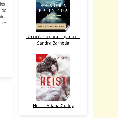
es,
y de
mica
pleo
Un océano para llegar a ti -
Sandra Barneda
Heist - Ariana Godoy