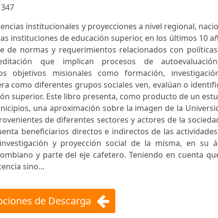
:
347
encias institucionales y proyecciones a nivel regional, naci
las instituciones de educación superior, en los últimos 10 a
e de normas y requerimientos relacionados con políticas
reditación que implican procesos de autoevaluació
los objetivos misionales como formación, investigació
era como diferentes grupos sociales ven, evalúan o identif
ción superior. Este libro presenta, como producto de un est
icipios, una aproximación sobre la imagen de la Universi
provenientes de diferentes sectores y actores de la socieda
uenta beneficiarios directos e indirectos de las actividade
nvestigación y proyección social de la misma, en su á
olombiano y parte del eje cafetero. Teniendo en cuenta qu
encia sino...
ciones de Descarga