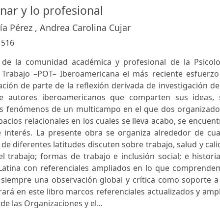
inar y lo profesional
ía Pérez , Andrea Carolina Cujar
:
516
e la comunidad académica y profesional de la Psicolo
l Trabajo –POT– Iberoamericana el más reciente esfuerzo
lgación de parte de la reflexión derivada de investigación d
e autores iberoamericanos que comparten sus ideas, 
os fenómenos de un multicampo en el que dos organizado
pacios relacionales en los cuales se lleva acabo, se encuen
interés. La presente obra se organiza alrededor de cua
de diferentes latitudes discuten sobre trabajo, salud y cal
el trabajo; formas de trabajo e inclusión social; e histori
 Latina con referenciales ampliados en lo que comprende
iempre una observación global y crítica como soporte a 
rará en este libro marcos referenciales actualizados y amp
e las Organizaciones y el...