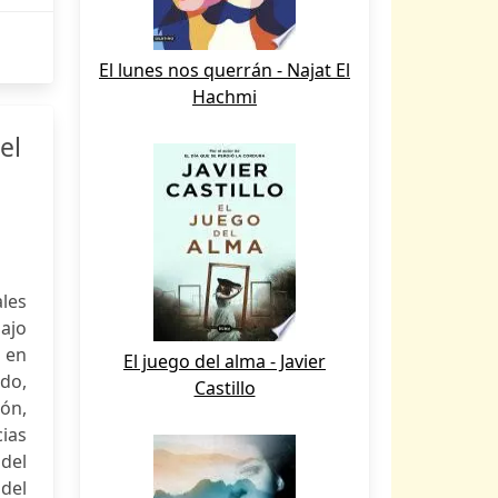
El lunes nos querrán - Najat El
Hachmi
el
ales
ajo
o en
El juego del alma - Javier
do,
Castillo
ión,
cias
del
 del