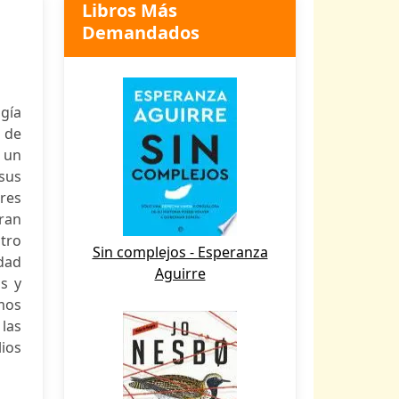
Libros Más
Demandados
gía
 de
e un
sus
res
tran
tro
Sin complejos - Esperanza
idad
Aguirre
as y
mos
las
lios