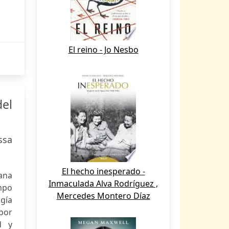
El reino - Jo Nesbo
del
ssa
El hecho inesperado -
ana
Inmaculada Alva Rodríguez ,
ampo
Mercedes Montero Díaz
gía
 por
d y