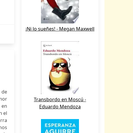
¡Ni lo sueñes! - Megan Maxwell
 de
mor
Transbordo en Moscú -
e en
Eduardo Mendoza
n el
rra
hos