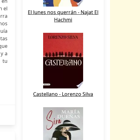
e en
n el
El lunes nos querrán - Najat El
rra
Hachmi
hos
guía
stas
que
 y a
 tu
Castellano - Lorenzo Silva