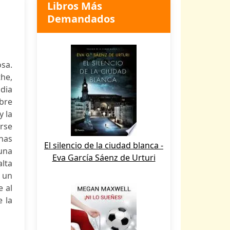
Libros Más
Demandados
osa.
the,
udia
bre
y la
arse
anas
El silencio de la ciudad blanca -
 una
Eva García Sáenz de Urturi
alta
e un
e al
e la