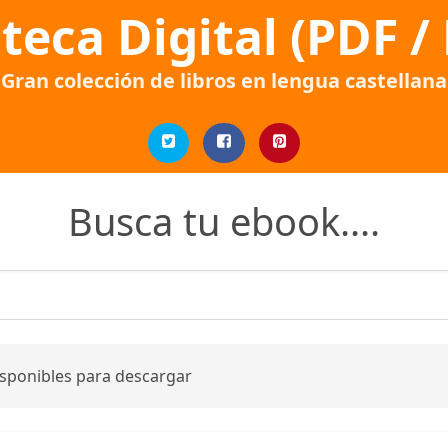
oteca Digital (PDF /
Gran colección de libros en lengua castellana
Busca tu ebook....
isponibles para descargar