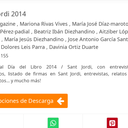
ordi 2014
azine , Mariona Rivas Vives , María José Díaz-marot
 Pérez-padial , Beatriz Ibán Diezhandino , Aitziber Ló
o , María Jesús Diezhandino , Jose Antonio García San
, Dolores Leis Parra , Davinia Ortiz Duarte
:
155
al Día del Libro 2014 / Sant Jordi, con entrevist
s, listado de firmas en Sant Jordi, entrevistas, relatos
tos... y mucho más!
ciones de Descarga