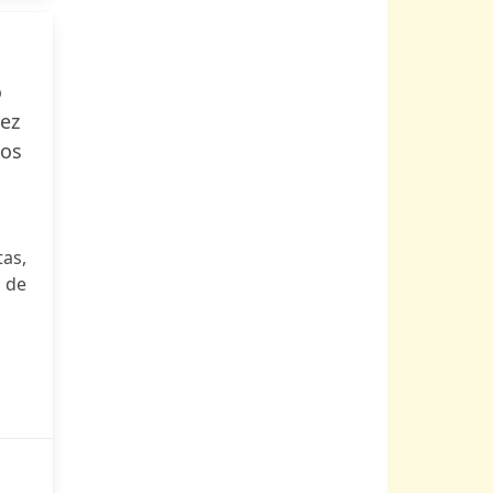
o
pez
tos
as,
 de