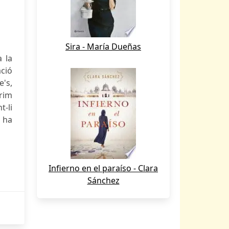
Sira - María Dueñas
 la
ció
e's,
crim
t-li
s ha
Infierno en el paraíso - Clara
Sánchez