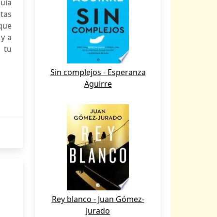
guía
stas
que
 y a
 tu
Sin complejos - Esperanza
Aguirre
Rey blanco - Juan Gómez-
Jurado