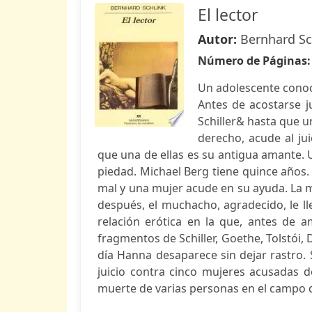
El lector
Autor:
Bernhard Sc
Número de Páginas
Un adolescente conoc
Antes de acostarse j
Schiller& hasta que u
derecho, acude al ju
que una de ellas es su antigua amante. U
piedad. Michael Berg tiene quince años.
mal y una mujer acude en su ayuda. La m
después, el muchacho, agradecido, le ll
relación erótica en la que, antes de a
fragmentos de Schiller, Goethe, Tolstói, 
día Hanna desaparece sin dejar rastro. 
juicio contra cinco mujeres acusadas d
muerte de varias personas en el campo d