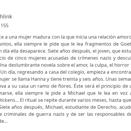
hlink
:
155
e a una mujer madura con la que inicia una relación amor
untos, ella siempre le pide que le lea fragmentos de Goe
n día ella desaparece. Siete años después, el joven, que est
icio de cinco mujeres acusadas de crímenes nazis y descu
na deslumbrante novela sobre el amor, la culpa, el horror 
 Un día, regresando a casa del colegio, empieza a encontr
ujer se llama Hanna y tiene treinta y seis años. Unas sem
eva a su casa un ramo de flores. Éste será el principio de
marse, ella siempre le pide a Michael que le lea en voz 
Dickens... El ritual se repite durante varios meses, hasta qu
Siete años después, Michael, estudiante de Derecho, acud
e criminales de guerra nazis y de ser las responsables d
e...