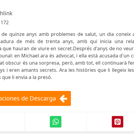
hlink
:
172
 de quinze anys amb problemes de salut, un dia coneix a
dura de més de trenta anys, amb qui inicia una rela
a que hauran de viure en secret.Després d'anys de no veur
bunal: en Michael ara és advocat, i ella està acusada d'un 
t obscur és una sorpresa, però, amb tot, ell continuarà fen
s i eren amants secrets. Ara les històries que li llegeix le
que li envia a la presó.
ciones de Descarga