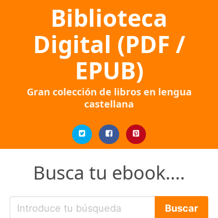
Biblioteca
Digital (PDF /
EPUB)
Gran colección de libros en lengua
castellana
Busca tu ebook....