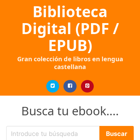
Biblioteca
Digital (PDF /
EPUB)
Gran colección de libros en lengua
castellana
Busca tu ebook....