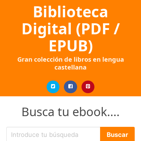
Biblioteca
Digital (PDF /
EPUB)
Gran colección de libros en lengua
castellana
Busca tu ebook....