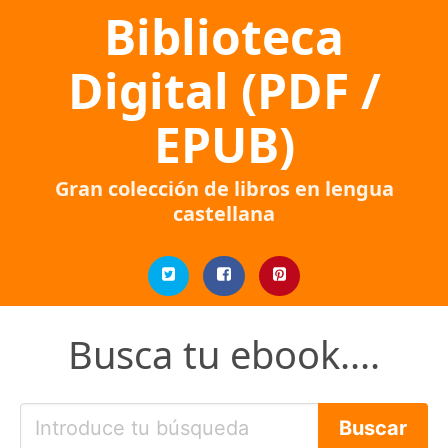
Biblioteca
Digital (PDF /
EPUB)
Gran colección de libros en lengua
castellana
Busca tu ebook....