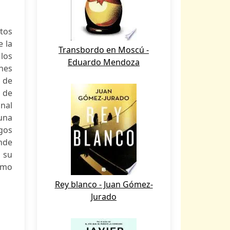
tos
e la
Transbordo en Moscú -
 los
Eduardo Mendoza
nes
s de
 de
inal
 una
gos
nde
 su
timo
Rey blanco - Juan Gómez-
Jurado