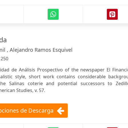
ada
mil , Alejandro Ramos Esquivel
:
250
dad de Análisis Prospectivo of the newspaper El Financi
alistic style, short work contains considerable backgro
he Salinas coterie and potential successors to Zedillo
rican Studies, v. 57.
ciones de Descarga