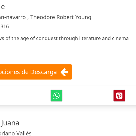
le
an-navarro , Theodore Robert Young
:
316
ws of the age of conquest through literature and cinema
ciones de Descarga
 Juana
oriano Vallès