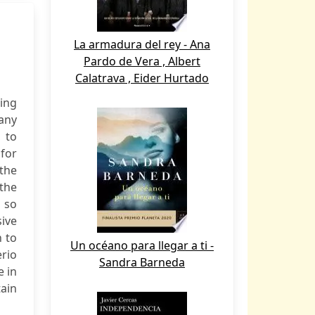
La armadura del rey - Ana
Pardo de Vera , Albert
Calatrava , Eider Hurtado
ing
any
, to
for
 the
 the
t so
ive
h to
Un océano para llegar a ti -
erio
Sandra Barneda
e in
ain