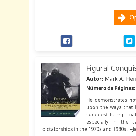
Op
Figural Conqui
Autor:
Mark A. He
Número de Páginas
He demonstrates how
upon the ways that i
conquest to legitimat
especially in the 
dictatorships in the 1970s and 1980s."--J