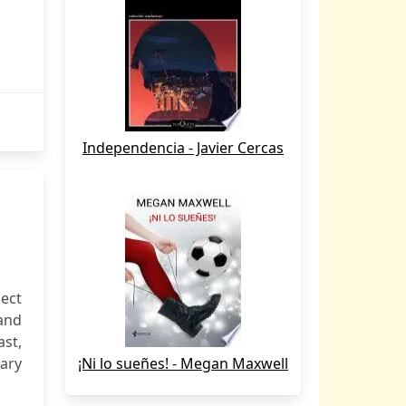
Independencia - Javier Cercas
ect
and
ast,
ary
¡Ni lo sueñes! - Megan Maxwell