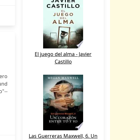
El juego del alma - Javier
Castillo
ero
und
"--
Las Guerreras Maxwell, 6. Un