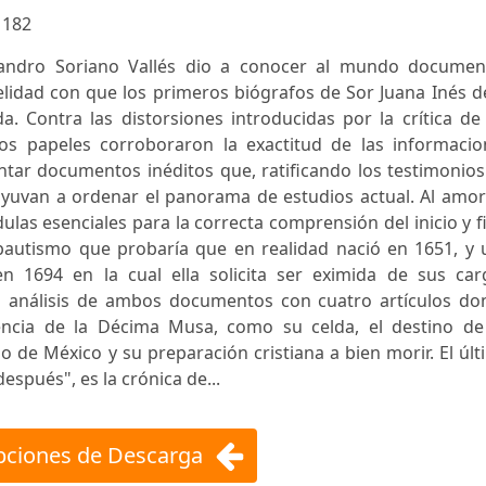
:
182
jandro Soriano Vallés dio a conocer al mundo documen
elidad con que los primeros biógrafos de Sor Juana Inés d
a. Contra las distorsiones introducidas por la crítica de
hos papeles corroboraron la exactitud de las informacio
ntar documentos inéditos que, ratificando los testimonio
dyuvan a ordenar el panorama de estudios actual. Al amor
ulas esenciales para la correcta comprensión del inicio y f
e bautismo que probaría que en realidad nació en 1651, y
n 1694 en la cual ella solicita ser eximida de sus car
l análisis de ambos documentos con cuatro artículos do
tencia de la Décima Musa, como su celda, el destino de
po de México y su preparación cristiana a bien morir. El úl
espués", es la crónica de...
ciones de Descarga