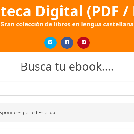
oteca Digital (PDF /
Gran colección de libros en lengua castellana
Busca tu ebook....
isponibles para descargar