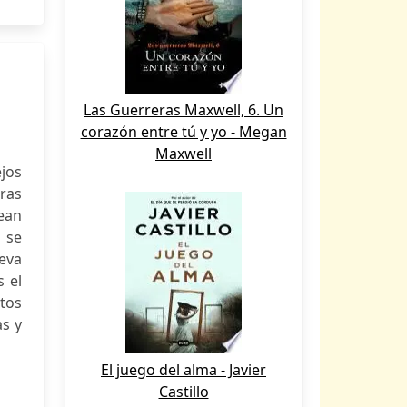
Las Guerreras Maxwell, 6. Un
corazón entre tú y yo - Megan
Maxwell
ejos
bras
sean
 se
leva
s el
tos
as y
El juego del alma - Javier
Castillo