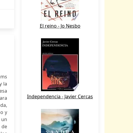
El reino - Jo Nesbo
s ms
y la
esa
Independencia - Javier Cercas
ara
ida,
o y
r un
l de