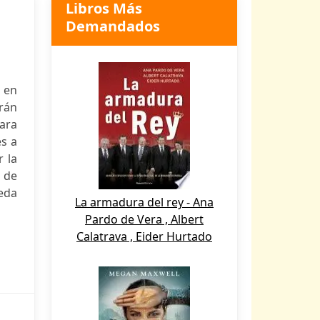
Libros Más
Demandados
 en
rán
para
es a
 la
 de
ueda
La armadura del rey - Ana
Pardo de Vera , Albert
Calatrava , Eider Hurtado