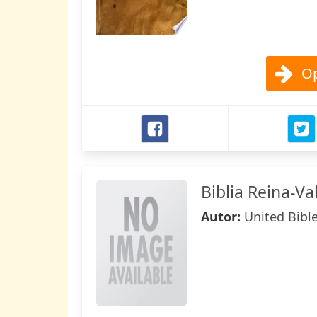
Op
Biblia Reina-V
Autor:
United Bibl