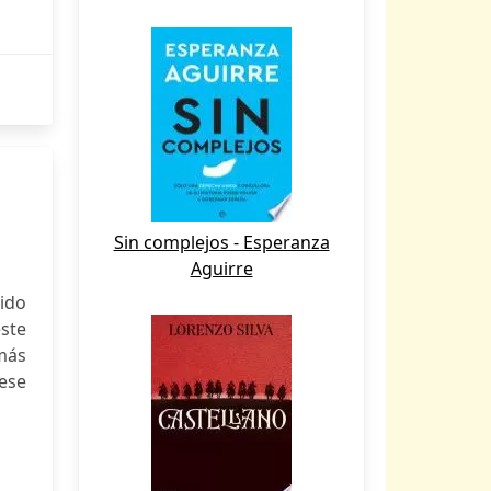
Sin complejos - Esperanza
Aguirre
tido
ste
más
 ese