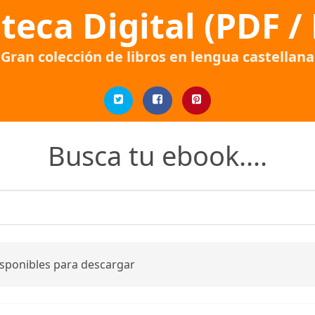
oteca Digital (PDF /
Gran colección de libros en lengua castellana
Busca tu ebook....
isponibles para descargar