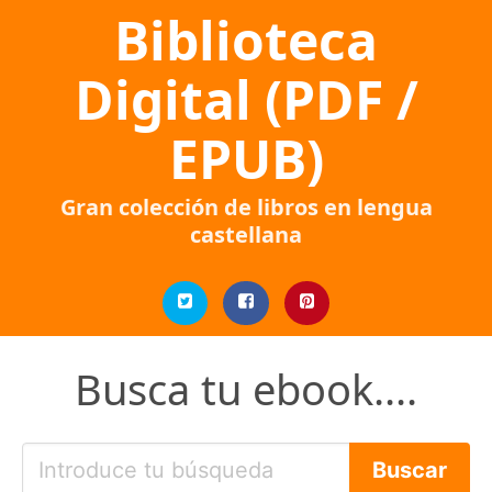
Biblioteca
Digital (PDF /
EPUB)
Gran colección de libros en lengua
castellana
Busca tu ebook....