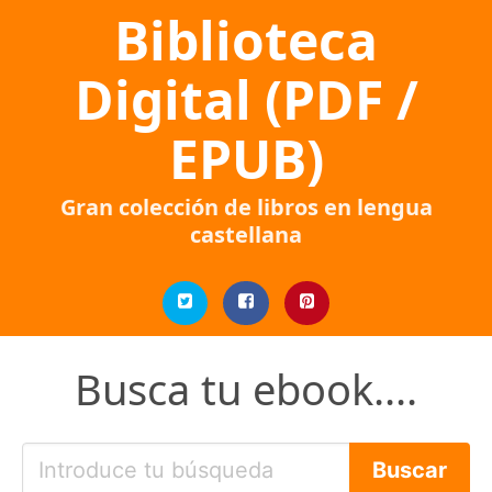
Biblioteca
Digital (PDF /
EPUB)
Gran colección de libros en lengua
castellana
Busca tu ebook....