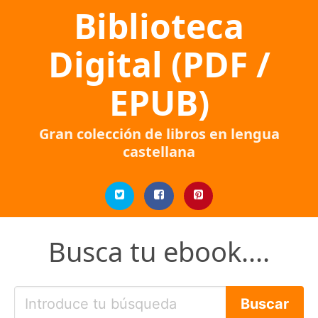
Biblioteca
Digital (PDF /
EPUB)
Gran colección de libros en lengua
castellana
Busca tu ebook....