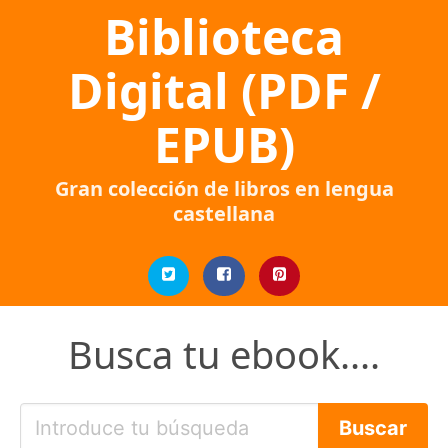
Biblioteca
Digital (PDF /
EPUB)
Gran colección de libros en lengua
castellana
Busca tu ebook....