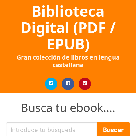
Biblioteca
Digital (PDF /
EPUB)
Gran colección de libros en lengua
castellana
Busca tu ebook....