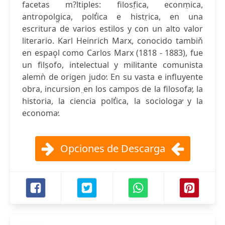
facetas m?ltiples: filosf̤ica, econm̤ica,
antropolg̤ica, polt̕ica e histr̤ica, en una
escritura de varios estilos y con un alto valor
literario. Karl Heinrich Marx, conocido tambiň
en espaǫl como Carlos Marx (1818 - 1883), fue
un fils̤ofo, intelectual y militante comunista
alemǹ de origen judo̕. En su vasta e influyente
obra, incursion ̤en los campos de la filosofa̕, la
historia, la ciencia polt̕ica, la sociologa̕ y la
economa̕.
Opciones de Descarga