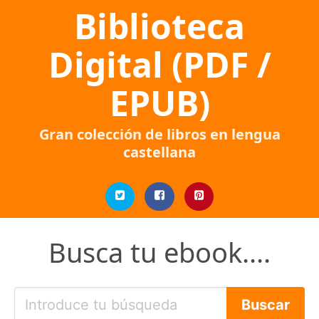
Biblioteca
Digital (PDF /
EPUB)
Gran colección de libros en lengua
castellana
Busca tu ebook....