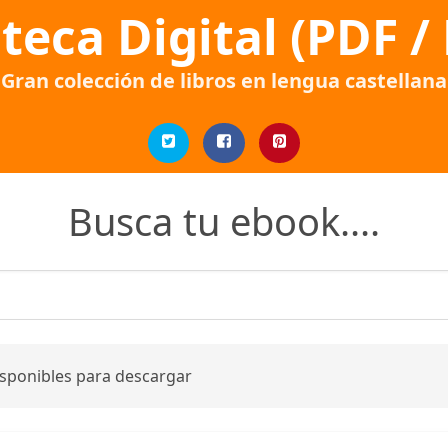
oteca Digital (PDF /
Gran colección de libros en lengua castellana
Busca tu ebook....
isponibles para descargar