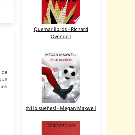
Quemar libros - Richard
Ovenden
a de
 que
pios
¡Ni lo sueñes! - Megan Maxwell