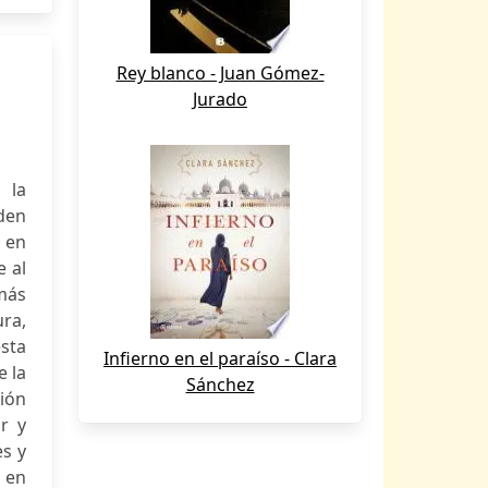
Rey blanco - Juan Gómez-
Jurado
 la
rden
, en
e al
más
ura,
esta
Infierno en el paraíso - Clara
e la
Sánchez
ión
ar y
es y
 en