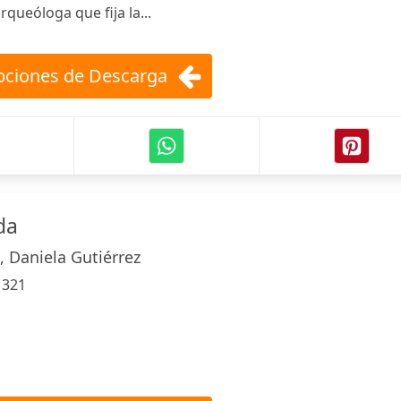
rqueóloga que fija la...
ciones de Descarga
da
, Daniela Gutiérrez
:
321