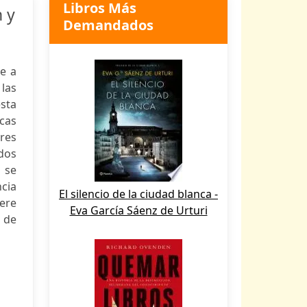
Libros Más
 y
Demandados
ne a
las
sta
cas
res
dos
 se
ncia
El silencio de la ciudad blanca -
ere
Eva García Sáenz de Urturi
 de