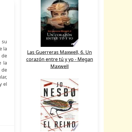
 su
e la
Las Guerreras Maxwell, 6. Un
 de
corazón entre tú y yo - Megan
 la
Maxwell
o de
lar,
y el