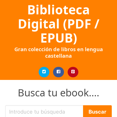
Biblioteca
Digital (PDF /
EPUB)
Gran colección de libros en lengua
castellana
Busca tu ebook....