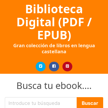
Biblioteca
Digital (PDF /
EPUB)
Gran colección de libros en lengua
castellana
Busca tu ebook....