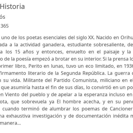
Historia
ós
:
365
uno de los poetas esenciales del siglo XX. Nacido en Orih
ada a la actividad ganadera, estudiante sobresaliente, d
a los 15 años y entonces, envuelto en el paisaje y la 
 de la poesía empezó a brotar en su interior. Si la prensa l
primer libro, Perito en lunas, tuvo un eco limitado, en 193
irmamento literario de la Segunda República. La guerra c
su vida. Militante del Partido Comunista, miliciano en e
que asumiría hasta el fin de sus días, lo convirtió en un p
en Viento del pueblo y de apelar a la esperanza incluso en
errota, que sobrevuela ya El hombre acecha, y en su pen
tas, cuando terminó de alumbrar los poemas de Cancioner
na exhaustiva investigación y de documentación inédita 
manera...