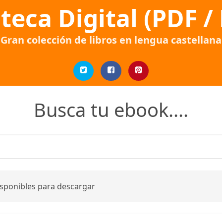
oteca Digital (PDF /
Gran colección de libros en lengua castellana
Busca tu ebook....
isponibles para descargar