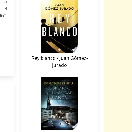
 la
e el
46".
Rey blanco - Juan Gómez-
Jurado