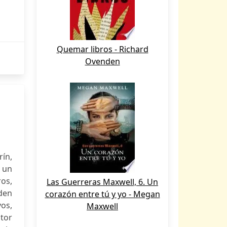
Quemar libros - Richard
Ovenden
rín,
 un
ros,
Las Guerreras Maxwell, 6. Un
den
corazón entre tú y yo - Megan
vos,
Maxwell
itor