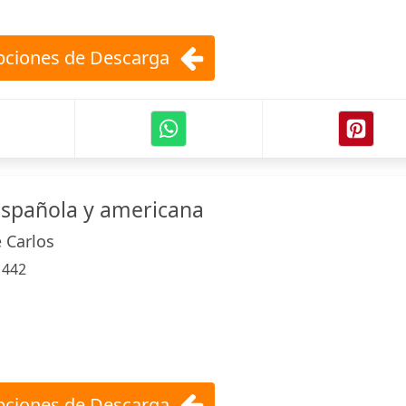
ciones de Descarga
 española y americana
 Carlos
:
442
ciones de Descarga