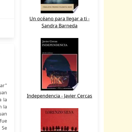
Un océano para llegar a ti -
Sandra Barneda
r
jar"
uan
Independencia - Javier Cercas
a la
n la
uan
fue
. Se