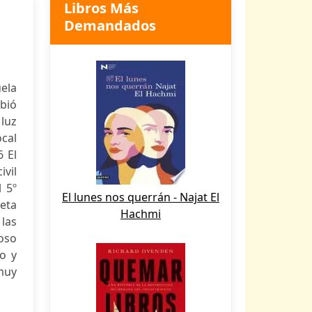
Libros Más
Demandados
uela
ebió
luz
ocal
6 El
ivil
l 5º
El lunes nos querrán - Najat El
oeta
Hachmi
 las
oso
o y
muy