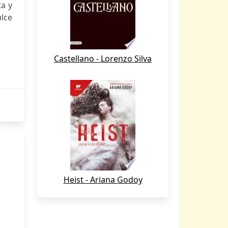
ta y
lce
Castellano - Lorenzo Silva
Heist - Ariana Godoy