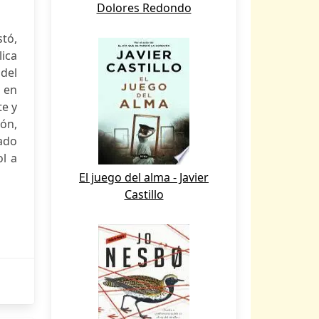
Dolores Redondo
tó,
lica
del
o en
te y
ón,
iado
ol a
El juego del alma - Javier
Castillo