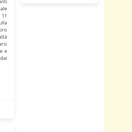
anti
nale
l 11
ulla
loro
altà
arsi
ne e
 dai