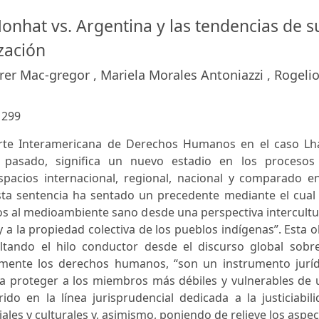
onhat vs. Argentina y las tendencias de s
zación
rer Mac-gregor , Mariela Morales Antoniazzi , Rogeli
:
299
orte Interamericana de Derechos Humanos en el caso Lh
 pasado, significa un nuevo estadio en los procesos
spacios internacional, regional, nacional y comparado en
sta sentencia ha sentado un precedente mediante el cual 
os al medioambiente sano desde una perspectiva intercultu
y a la propiedad colectiva de los pueblos indígenas”. Esta 
ltando el hilo conductor desde el discurso global sobre
lmente los derechos humanos, “son un instrumento juríd
ra proteger a los miembros más débiles y vulnerables de 
do en la línea jurisprudencial dedicada a la justiciabil
ales y culturales y, asimismo, poniendo de relieve los aspe