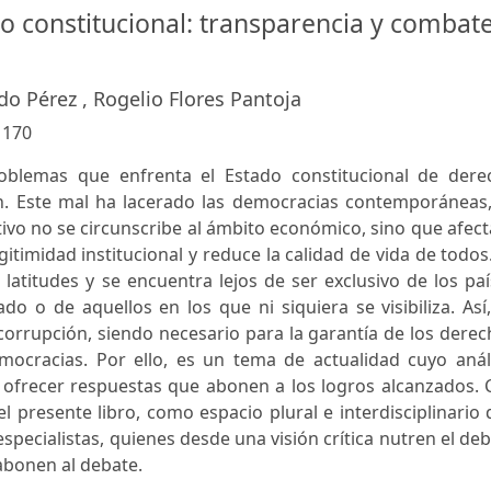
o constitucional: transparencia y combat
do Pérez , Rogelio Flores Pantoja
:
170
oblemas que enfrenta el Estado constitucional de dere
n. Este mal ha lacerado las democracias contemporáneas,
vo no se circunscribe al ámbito económico, sino que afect
gitimidad institucional y reduce la calidad de vida de todos
atitudes y se encuentra lejos de ser exclusivo de los pa
 o de aquellos en los que ni siquiera se visibiliza. Así
corrupción, siendo necesario para la garantía de los dere
ocracias. Por ello, es un tema de actualidad cuyo análi
e ofrecer respuestas que abonen a los logros alcanzados.
el presente libro, como espacio plural e interdisciplinario
specialistas, quienes desde una visión crítica nutren el de
abonen al debate.