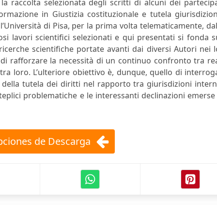
la raccolta selezionata degli scritti di alcuni dei partecip
formazione in Giustizia costituzionale e tutela giurisdizio
’Università di Pisa, per la prima volta telematicamente, da
 lavori scientifici selezionati e qui presentati si fonda s
ricerche scientifiche portate avanti dai diversi Autori nei 
 di rafforzare la necessità di un continuo confronto tra re
 loro. L’ulteriore obiettivo è, dunque, quello di interrog
della tutela dei diritti nel rapporto tra giurisdizioni inter
eplici problematiche e le interessanti declinazioni emerse
ciones de Descarga