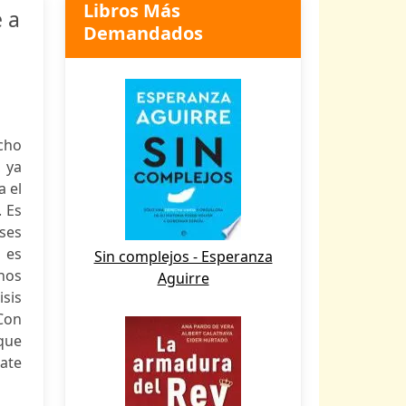
Libros Más
e a
Demandados
cho
 ya
a el
. Es
íses
, es
Sin complejos - Esperanza
chos
Aguirre
sis
 Con
 que
bate