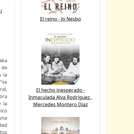
u
El reino - Jo Nesbo
o
aka
 de
 la
“se
ral,
El hecho inesperado -
obra
Inmaculada Alva Rodríguez ,
 la
Mercedes Montero Díaz
ico
una
idad
ctos