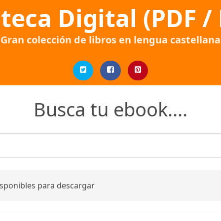
oteca Digital (PDF /
Gran colección de libros en lengua castellana
Busca tu ebook....
isponibles para descargar