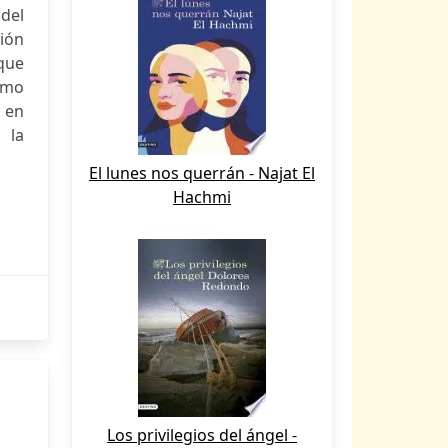
 del
ción
que
como
 en
 la
El lunes nos querrán - Najat El
Hachmi
Los privilegios del ángel -