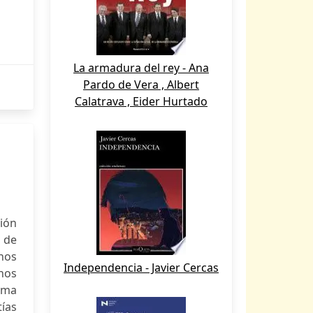
La armadura del rey - Ana
Pardo de Vera , Albert
Calatrava , Eider Hurtado
ión
o de
hos
Independencia - Javier Cercas
nos
ema
tías