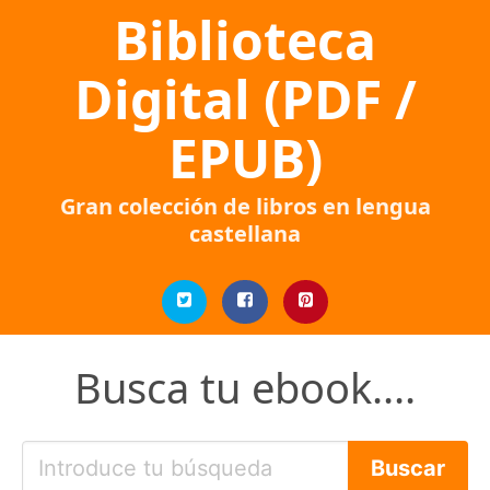
Biblioteca
Digital (PDF /
EPUB)
Gran colección de libros en lengua
castellana
Busca tu ebook....