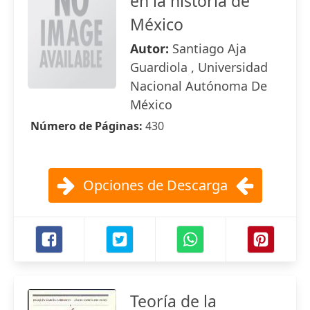
en la historia de
México
Autor:
Santiago Aja
Guardiola , Universidad
Nacional Autónoma De
México
Número de Páginas:
430
Opciones de Descarga
Teoría de la