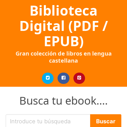
Biblioteca
Digital (PDF /
EPUB)
Gran colección de libros en lengua
castellana
Busca tu ebook....