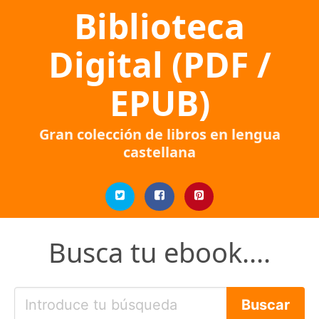
Biblioteca
Digital (PDF /
EPUB)
Gran colección de libros en lengua
castellana
Busca tu ebook....