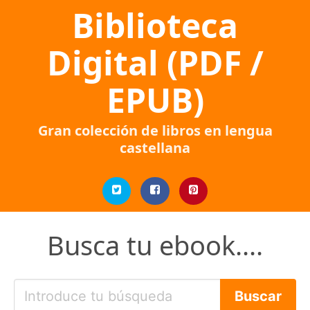
Biblioteca
Digital (PDF /
EPUB)
Gran colección de libros en lengua
castellana
Busca tu ebook....