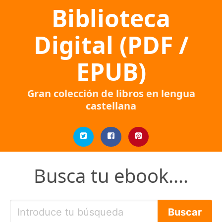
Biblioteca
Digital (PDF /
EPUB)
Gran colección de libros en lengua
castellana
Busca tu ebook....