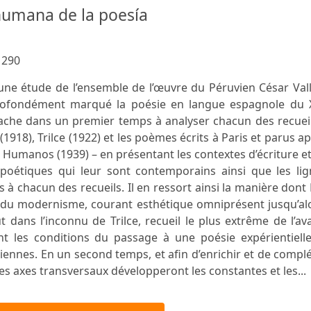
humana de la poesía
:
290
une étude de l’ensemble de l’œuvre du Péruvien César Val
profondément marqué la poésie en langue espagnole du 
ttache dans un premier temps à analyser chacun des recuei
1918), Trilce (1922) et les poèmes écrits à Paris et parus a
 Humanos (1939) – en présentant les contextes d’écriture e
 poétiques qui leur sont contemporains ainsi que les lig
 à chacun des recueils. Il en ressort ainsi la manière dont
 du modernisme, courant esthétique omniprésent jusqu’alo
t dans l’inconnu de Trilce, recueil le plus extrême de l’av
nt les conditions du passage à une poésie expérientielle
siennes. En un second temps, et afin d’enrichir et de compl
 des axes transversaux développeront les constantes et les...