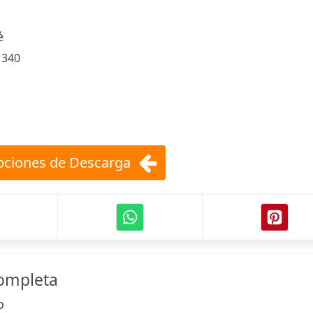
é
:
340
ciones de Descarga
completa
o