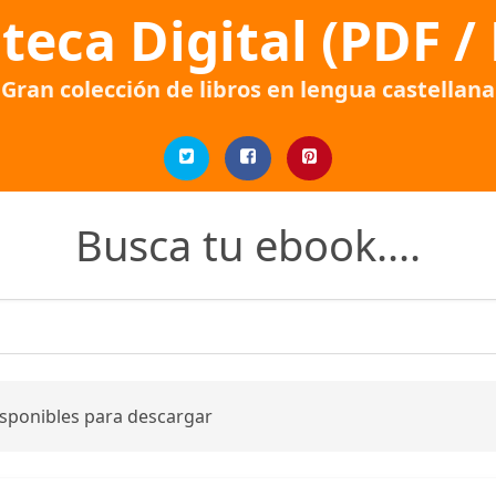
oteca Digital (PDF /
Gran colección de libros en lengua castellana
Busca tu ebook....
isponibles para descargar