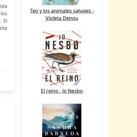
vida
Teo y los animales salvajes -
 los
Violeta Denou
 El
nte
El reino - Jo Nesbo