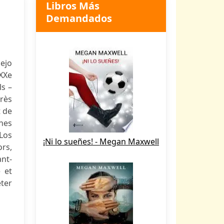
Libros Más
Demandados
lejo
XXe
ls –
près
t de
nes
 Los
¡Ni lo sueñes! - Megan Maxwell
rs,
ant-
 et
éter