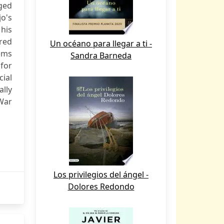
aged
jo's
his
red
Un océano para llegar a ti -
oems
Sandra Barneda
 for
ial
lly
 War
Los privilegios del ángel -
Dolores Redondo