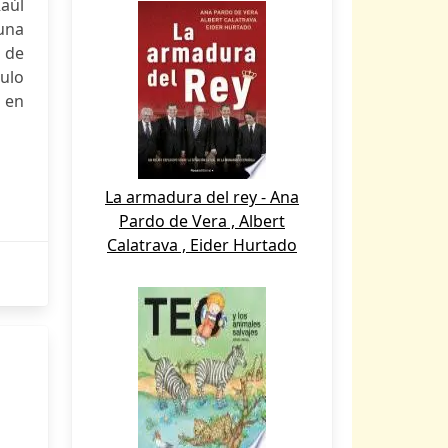
Raúl
guna
o de
ulo
 en
La armadura del rey - Ana
Pardo de Vera , Albert
Calatrava , Eider Hurtado