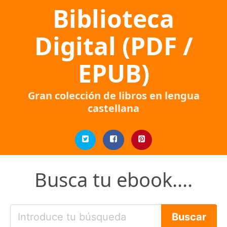
Biblioteca
Digital (PDF /
EPUB)
Gran colección de libros en lengua
castellana
Busca tu ebook....