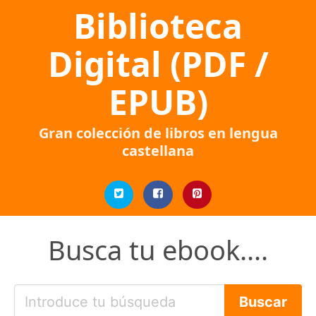
Biblioteca
Digital (PDF /
EPUB)
Gran colección de libros en lengua
castellana
Busca tu ebook....