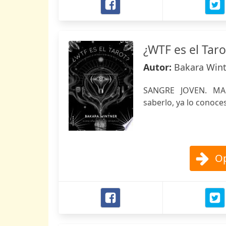
¿WTF es el Taro
Autor:
Bakara Win
SANGRE JOVEN. MAG
saberlo, ya lo conoces
Op