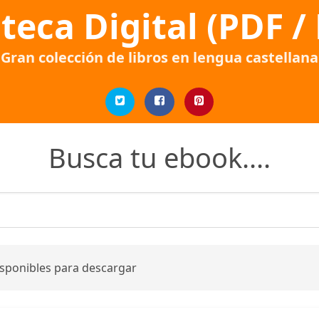
oteca Digital (PDF /
Gran colección de libros en lengua castellana
Busca tu ebook....
isponibles para descargar