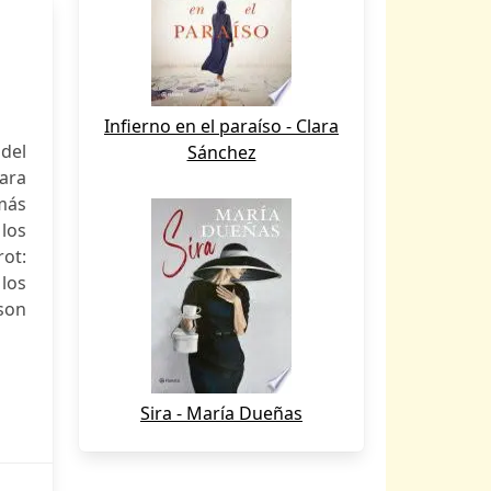
Infierno en el paraíso - Clara
 del
Sánchez
ara
 más
los
rot:
los
son
Sira - María Dueñas