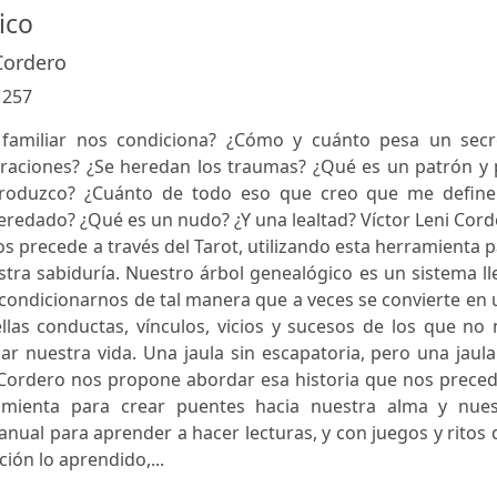
ico
Cordero
:
257
familiar nos condiciona? ¿Cómo y cuánto pesa un secr
raciones? ¿Se heredan los traumas? ¿Qué es un patrón y 
produzco? ¿Cuánto de todo eso que creo que me define
eredado? ¿Qué es un nudo? ¿Y una lealtad? Víctor Leni Cor
s precede a través del Tarot, utilizando esta herramienta 
tra sabiduría. Nuestro árbol genealógico es un sistema l
condicionarnos de tal manera que a veces se convierte en
las conductas, vínculos, vicios y sucesos de los que no 
 nuestra vida. Una jaula sin escapatoria, pero una jaula
i Cordero nos propone abordar esa historia que nos prece
rramienta para crear puentes hacia nuestra alma y nues
anual para aprender a hacer lecturas, y con juegos y ritos
ción lo aprendido,...