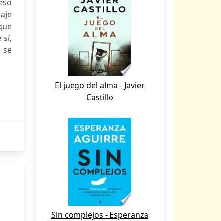
ceso
aje
que
 sí,
s se
El juego del alma - Javier
Castillo
Sin complejos - Esperanza