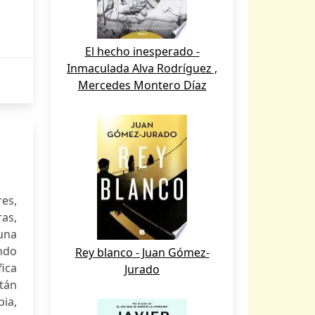
El hecho inesperado -
Inmaculada Alva Rodríguez ,
Mercedes Montero Díaz
es,
as,
 una
undo
Rey blanco - Juan Gómez-
fica
Jurado
stán
ia,