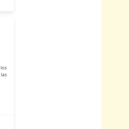
 los
las