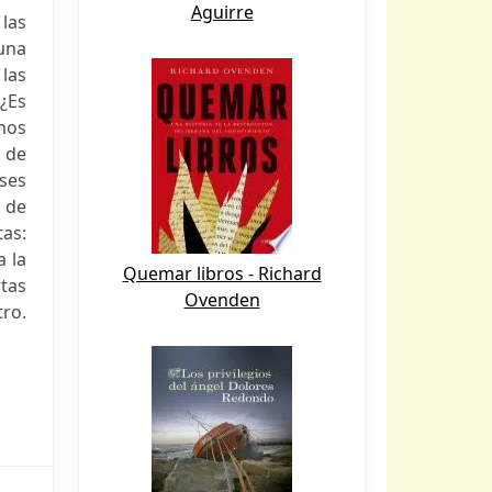
Aguirre
 las
una
las
 ¿Es
rnos
 de
ases
 de
tas:
a la
Quemar libros - Richard
rtas
Ovenden
ro.