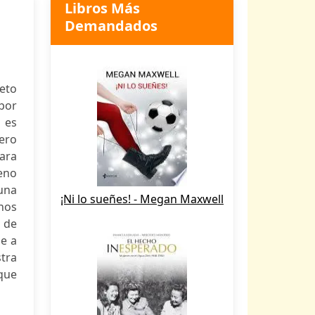
Libros Más
Demandados
eto
por
 es
dero
para
leno
 una
¡Ni lo sueñes! - Megan Maxwell
nos
 de
de a
tra
 que