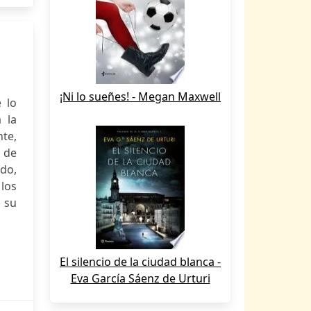
¡Ni lo sueñes! - Megan Maxwell
e lo
 la
nte,
o de
ido,
 los
 su
El silencio de la ciudad blanca -
Eva García Sáenz de Urturi