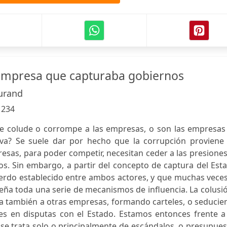
empresa que capturaba gobiernos
urand
:
234
se colude o corrompe a las empresas, o son las empresas 
iva? Se suele dar por hecho que la corrupción proviene 
esas, para poder competir, necesitan ceder a las presione
ios. Sin embargo, a partir del concepto de captura del Est
uerdo establecido entre ambos actores, y que muchas vece
iseña toda una serie de mecanismos de influencia. La colusi
ra también a otras empresas, formando carteles, o seduci
jes en disputas con el Estado. Estamos entonces frente a
e trata solo o principalmente de escándalos, o presupues