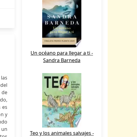
Un océano para llegar a ti -
Sandra Barneda
las
del
s de
ado,
s es
ón y
endo
 un
Teo y los animales salvajes -
tos