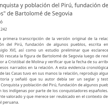
nquista y población del Pirú, fundación d
s" de Bartolomé de Segovia
ló
:
242
a primera transcripción de la versión original de la rela
ón del Pirú, fundación de algunos pueblos, escrita en
iglo XVI, así como un estudio preliminar que esclarece
ló rescata la figura de Bartolomé de Segovia luego de rev
r a Cristóbal de Molina y verificar que la fecha de su arrib
sos narrados en la relación. A esta evidencia cronológic
e las Casas tuvo en sus manos la relación, reprodujo alg
toria y señaló que su autor debía ser un seglar y test
n Conquista y población del Pirú, fundación de algunos pue
n los indígenas por parte de los conquistadores españoles
te valorado y que merece ser reubicado en el contexto de
al peruana.