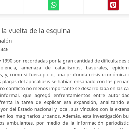
 la vuelta de la esquina
malón
:
446
 1990 son recordadas por la gran cantidad de dificultades
iolencia, amenaza de cataclismos, basurales, epidemi
s, y, como si fuera poco, una profunda crisis económica 
s plagas del apocalipsis se habían ensañado con los perua
tro conflicto no menos importante se desarrollaba en las ca
informal, que agregó enfrentamientos entre autoridad
frenta la tarea de explicar esa expansión, analizando e
yor del Estado nacional y local, sus vínculos con la exten
en los imaginarios urbanos. Además, esta investigación b
ios ambulantes, por medio de la información periodístic