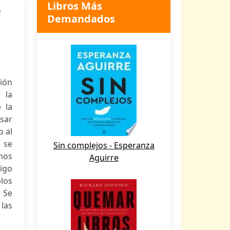
Libros Más
e
Demandados
ción
 la
 la
isar
o al
a se
Sin complejos - Esperanza
unos
Aguirre
igo
blos
. Se
 las