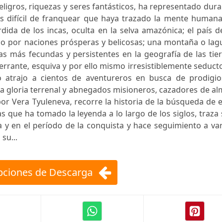
eligros, riquezas y seres fantásticos, ha representado dur
ás difícil de franquear que haya trazado la mente humana
rdida de los incas, oculta en la selva amazónica; el país d
do por naciones prósperas y belicosas; una montaña o lag
s más fecundas y persistentes en la geografía de las tie
rrante, esquiva y por ello mismo irresistiblemente seduct
o atrajo a cientos de aventureros en busca de prodigio
 la gloria terrenal y abnegados misioneros, cazadores de a
 por Vera Tyuleneva, recorre la historia de la búsqueda de 
as que ha tomado la leyenda a lo largo de los siglos, traza
a y en el período de la conquista y hace seguimiento a va
su...
ciones de Descarga