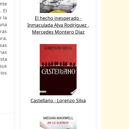
ante
. El
e la
El hecho inesperado -
una
Inmaculada Alva Rodríguez ,
rras
Mercedes Montero Díaz
ora.
sas
lmas
esta
 sus
rios
Castellano - Lorenzo Silva