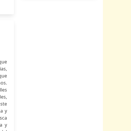
 que
as,
que
nos.
lles
es,
ste
sa y
usca
a y