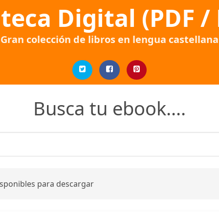
oteca Digital (PDF /
Gran colección de libros en lengua castellana
Busca tu ebook....
isponibles para descargar