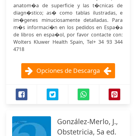
anatom�a de superficie y las t�cnicas de
diagn�stico; as� como tablas ilustradas, e
im�genes minuciosamente detalladas. Para
m�s informaci�n en los pedidos en Espa�a
de libros en espa�ol, por favor contacte con:
Wolters Kluwer Health Spain, Tel+ 34 93 344
4718
Opciones de Descarga
González-Merlo, J.,
Obstetricia, 5a ed.