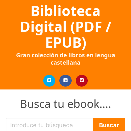
Biblioteca
Digital (PDF /
EPUB)
Gran colección de libros en lengua
castellana
Busca tu ebook....