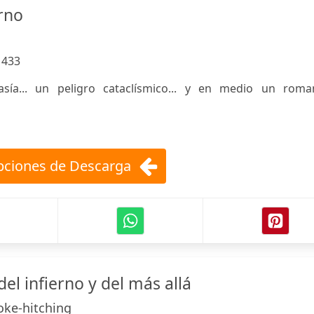
erno
:
433
ía... un peligro cataclísmico... y en medio un roma
ciones de Descarga
 del infierno y del más allá
ke-hitching