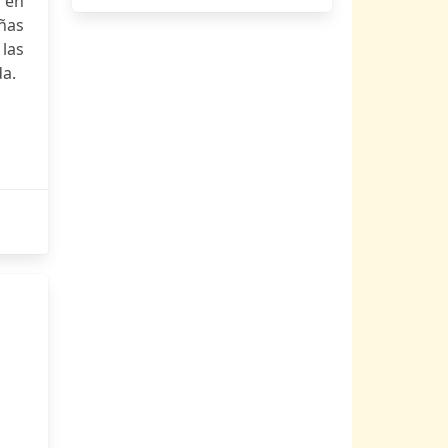
 en
ñas
 las
da.