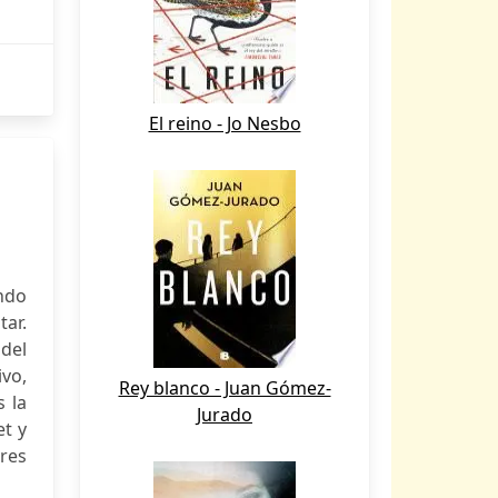
El reino - Jo Nesbo
undo
ar.
del
vo,
Rey blanco - Juan Gómez-
s la
Jurado
et y
ores