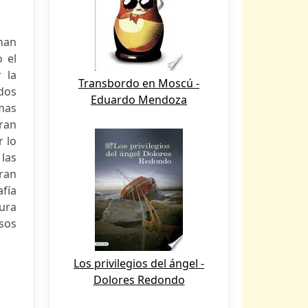
 han
o el
 la
Transbordo en Moscú -
ndos
Eduardo Mendoza
smas
gran
r lo
las
ran
afía
tura
rsos
Los privilegios del ángel -
Dolores Redondo