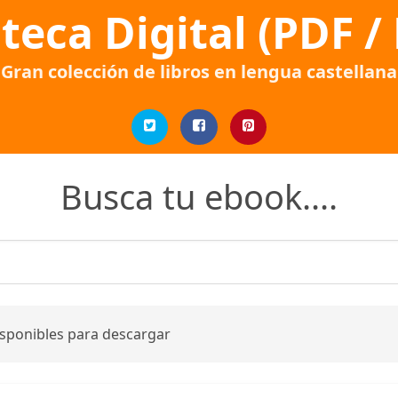
oteca Digital (PDF /
Gran colección de libros en lengua castellana
Busca tu ebook....
isponibles para descargar