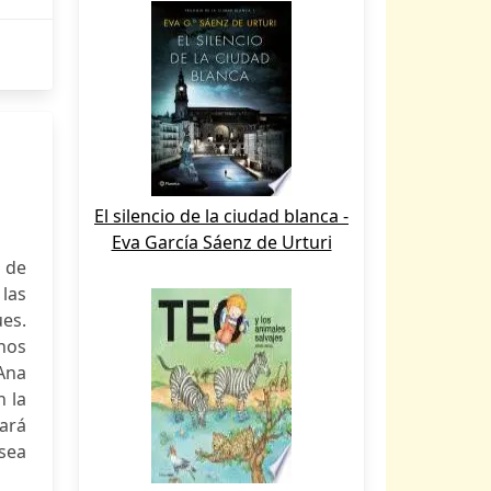
El silencio de la ciudad blanca -
Eva García Sáenz de Urturi
 de
 las
ues.
nos
 Ana
n la
sará
 sea