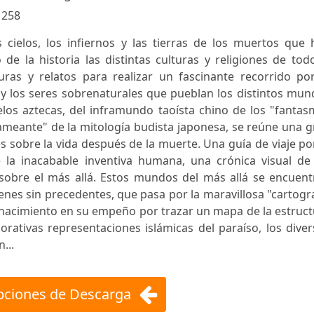
:
258
s cielos, los infiernos y las tierras de los muertos que
de la historia las distintas culturas y religiones de tod
ras y relatos para realizar un fascinante recorrido por
a y los seres sobrenaturales que pueblan los distintos mu
cielos aztecas, del inframundo taoísta chino de los "fanta
llameante" de la mitología budista japonesa, se reúne una 
s sobre la vida después de la muerte. Una guía de viaje po
e la inacabable inventiva humana, una crónica visual de 
 sobre el más allá. Estos mundos del más allá se encuent
enes sin precedentes, que pasa por la maravillosa "cartogr
Renacimiento en su empeño por trazar un mapa de la estruc
corativas representaciones islámicas del paraíso, los dive
...
ciones de Descarga